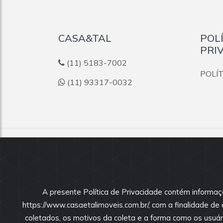
CASA&TAL
POL
PRI
(11) 5183-7002
POLÍ
(11) 93317-0032
© 2026
CASA&TAL
:: CRECI 37897-J Todos o
Todas as informações e valores exibidos neste portal 
dos imóveis, podendo sofrer alterações sem aviso pré
A presente Política de Privacidade contém informaç
nossos corretores.
https://www.casaetalimoveis.com.br/, com a finalidade d
coletados, os motivos da coleta e a forma como os usuári