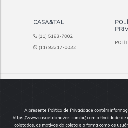
CASA&TAL
POL
PRI
(11) 5183-7002
POLÍ
(11) 93317-0032
© 2026
CASA&TAL
:: CRECI 37897-J Todos o
Todas as informações e valores exibidos neste portal 
dos imóveis, podendo sofrer alterações sem aviso pré
A presente Política de Privacidade contém informaç
nossos corretores.
https://www.casaetalimoveis.com.br/, com a finalidade d
coletados, os motivos da coleta e a forma como os usuári