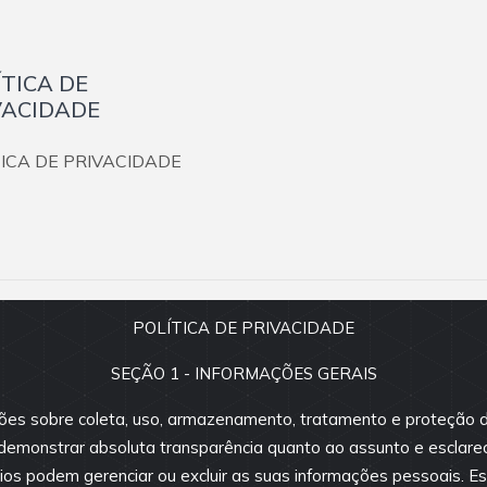
ÍTICA DE
VACIDADE
TICA DE PRIVACIDADE
POLÍTICA DE PRIVACIDADE
s direitos reservados.
SEÇÃO 1 - INFORMAÇÕES GERAIS
são fornecidos pelos proprietários
vio. Antes da proposta, consulte
ões sobre coleta, uso, armazenamento, tratamento e proteção d
e demonstrar absoluta transparência quanto ao assunto e esclare
os podem gerenciar ou excluir as suas informações pessoais. Est